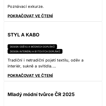
Poznávací exkurze.
POKRAČOVAT VE ČTENÍ
STYL A KABO
DESIGN ODĚVU A MÓDNÍCH DOPLŇKŮ
DESIGN INTERIÉRU A BYTOVÝCH DOPLŇKŮ
Tradiční i netradiční pojetí textilu, oděv a
interiér, sukně a svítidla.…
POKRAČOVAT VE ČTENÍ
Mladý módní tvůrce ČR 2025