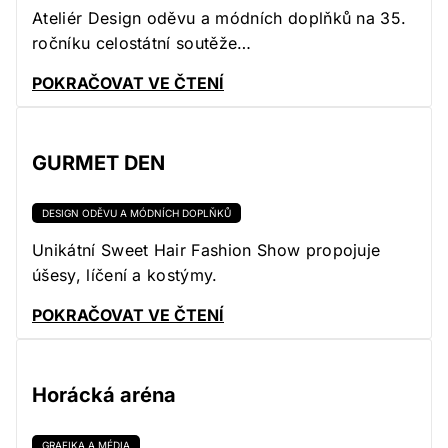
Ateliér Design oděvu a módních doplňků na 35.
ročníku celostátní soutěže…
POKRAČOVAT VE ČTENÍ
GURMET DEN
DESIGN ODĚVU A MÓDNÍCH DOPLŇKŮ
Unikátní Sweet Hair Fashion Show propojuje
úšesy, líčení a kostýmy.
POKRAČOVAT VE ČTENÍ
Horácká aréna
GRAFIKA A MÉDIA