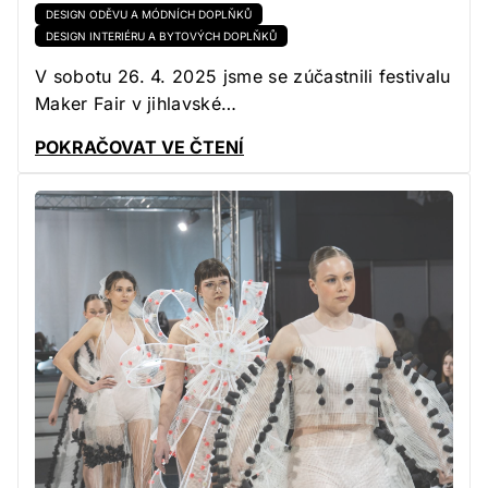
DESIGN ODĚVU A MÓDNÍCH DOPLŇKŮ
DESIGN INTERIÉRU A BYTOVÝCH DOPLŇKŮ
V sobotu 26. 4. 2025 jsme se zúčastnili festivalu
Maker Fair v jihlavské…
POKRAČOVAT VE ČTENÍ