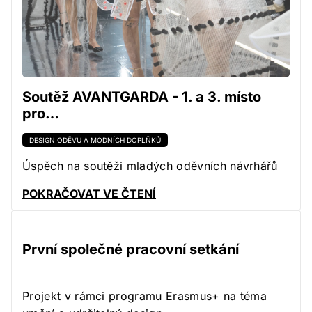
Soutěž AVANTGARDA - 1. a 3. místo
pro…
DESIGN ODĚVU A MÓDNÍCH DOPLŇKŮ
Úspěch na soutěži mladých oděvních návrhářů
POKRAČOVAT VE ČTENÍ
První společné pracovní setkání
Projekt v rámci programu Erasmus+ na téma