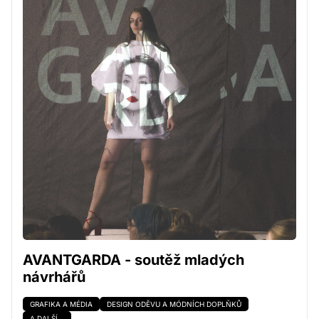
AVANTGARDA - soutěž mladých
návrhářů
GRAFIKA A MÉDIA
DESIGN ODĚVU A MÓDNÍCH DOPLŇKŮ
A DALŠÍ...